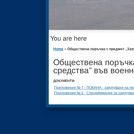
You are here
Home
» Oбществена поръчка с предмет „Заку
Oбществена поръчка
средства” във воен
ДОКУМЕНТИ:
Приложение № 1 - ПОКАНА - закупуване на ли
Приложение № 2 - Спецификация за закупуван