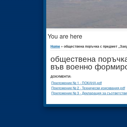
You are here
Home
» обществена поръчка с предмет „Заку
обществена поръчка
във военно формиро
ДОКУМЕНТИ:
Приложение № 1 - ПОКАНА.pdf
Приложение № 2 - Технически изисквания.pdf
Приложение № 3 - Декларация за съответстви