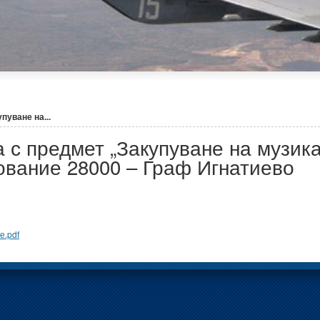
пуване на...
 с предмет „Закупуване на музик
вание 28000 – Граф Игнатиево
е.pdf