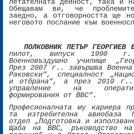
летателната дейност, така и н
Обещавам ви, че проблемит
заедно, а отговорността ще н
неговото послание към военнос
ПОЛКОВНИК ПЕТЪР ГЕОРГИЕВ Б
пилот, випуск 1990 г
Военновъздушно училище „Гео
През 2007 г.. завършва Военна
Раковски”, специалност „Наци
и отбрана”, а през 2010 г..
управление на оперативно
формирования от ВВС”.
Професионалната му кариера п
та изтребителна авиобаза Г
отдел „Подготовка и използван
Щаба на ВВС, ръководство на