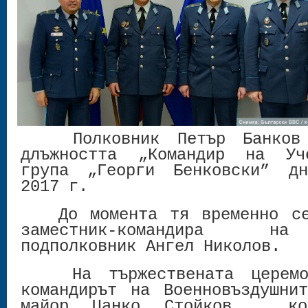
Полковник Петър Банков о
длъжността „Командир на Уч
група „Георги Бенковски” д
2017 г.
До момента тя временно се 
заместник-командира на
подполковник Ангел Николов.
На тържествената церемон
командирът на Военновъздушни
майор Цанко Стойков, ко